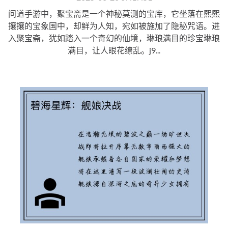
问道手游中，聚宝斋是一个神秘莫测的宝库，它坐落在熙熙
攘攘的宝象国中，却鲜为人知，宛如被施加了隐秘咒语。进
入聚宝斋，犹如踏入一个奇幻的仙境，琳琅满目的珍宝琳琅
满目，让人眼花缭乱。j9...