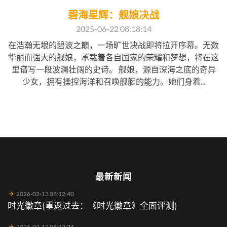
碧海星辉：舰娘决战
2025-06-22 08:18:14
在浩瀚无垠的碧波之巅，一场旷世决战即将拉开序幕。无数
华丽而强大的舰娘，承载着各自国家的荣耀和梦想，将在这
里谱写一段波澜壮阔的史诗。 舰娘，源自深海之底的奇异
少女，拥有操控海洋和召唤舰艇的能力。她们身着...
最新新闻
2026-02-13 08:12:40
时光徽章(重返过去：《时光徽章》全面评测)
2026-02-12 08:12:24