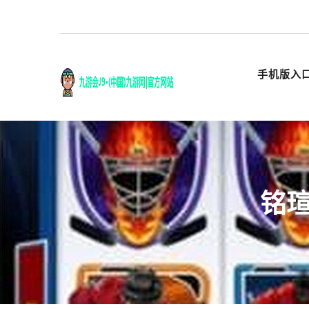
手机版入
铭瑄