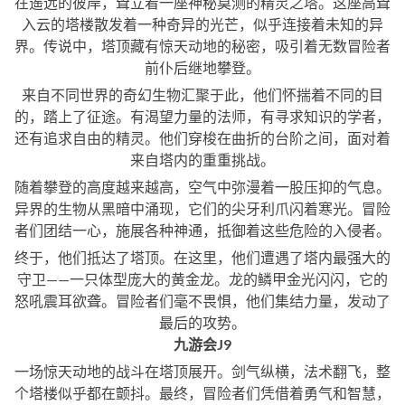
在遥远的彼岸，耸立着一座神秘莫测的精灵之塔。这座高耸
入云的塔楼散发着一种奇异的光芒，似乎连接着未知的异
界。传说中，塔顶藏有惊天动地的秘密，吸引着无数冒险者
前仆后继地攀登。
来自不同世界的奇幻生物汇聚于此，他们怀揣着不同的目
的，踏上了征途。有渴望力量的法师，有寻求知识的学者，
还有追求自由的精灵。他们穿梭在曲折的台阶之间，面对着
来自塔内的重重挑战。
随着攀登的高度越来越高，空气中弥漫着一股压抑的气息。
异界的生物从黑暗中涌现，它们的尖牙利爪闪着寒光。冒险
者们团结一心，施展各种神通，抵御着这些危险的入侵者。
终于，他们抵达了塔顶。在这里，他们遭遇了塔内最强大的
守卫——一只体型庞大的黄金龙。龙的鳞甲金光闪闪，它的
怒吼震耳欲聋。冒险者们毫不畏惧，他们集结力量，发动了
最后的攻势。
九游会J9
一场惊天动地的战斗在塔顶展开。剑气纵横，法术翻飞，整
个塔楼似乎都在颤抖。最终，冒险者们凭借着勇气和智慧，