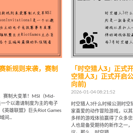
I比赛新规则来袭，赛制
「时空猎人3」正式开
空猎人3」正式开启
向前)
2026-01-04 08:21:52
赛制大变革！MSI（Mid-
ional）是一个以邀请制度为主的电子
时空猎人3什么时候公测时空
雄联盟》巨头Riot Games
家喜爱的动作冒险游戏，以其
...
多样的游戏体验赢得了众多忠
人也是备受期待的新作之一，
议。那么，时空猎...