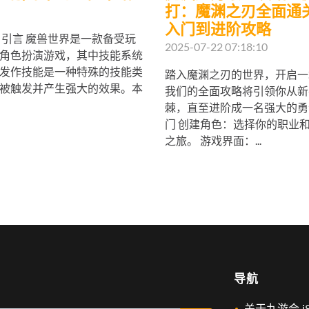
打：魔渊之刃全面通
入门到进阶攻略
 引言 魔兽世界是一款备受玩
2025-07-22 07:18:10
角色扮演游戏，其中技能系统
发作技能是一种特殊的技能类
踏入魔渊之刃的世界，开启一
被触发并产生强大的效果。本
我们的全面攻略将引领你从新
棘，直至进阶成一名强大的勇
门 创建角色：选择你的职业
之旅。 游戏界面：...
导航
关于九游会·j