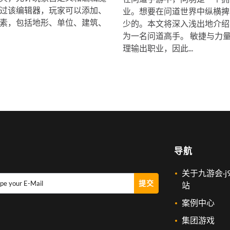
过该编辑器，玩家可以添加、
业。想要在问道世界中纵横捭
素，包括地形、单位、建筑、
少的。本文将深入浅出地介绍
为一名问道高手。 敏捷与力量
理输出职业，因此...
导航
关于九游会·j
提交
pe your E-Mail
站
案例中心
集团游戏