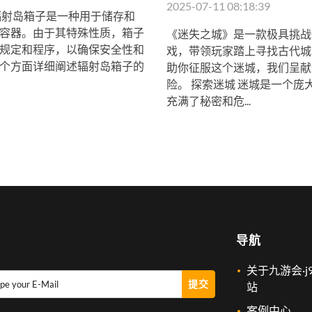
2025-07-11 08:18:39
辐射岛箱子是一种用于储存和
容器。由于其特殊性质，箱子
《迷失之城》是一款极具挑战
规定和程序，以确保安全性和
戏，带领玩家踏上寻找古代城
个方面详细阐述辐射岛箱子的
助你征服这个迷城，我们呈献
险。 探索迷城 迷城是一个庞
充满了秘密和危...
导航
关于九游会·j
提交
pe your E-Mail
站
案例中心