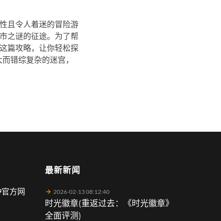
性且令人着迷的冒险游
市之谜的征途。为了帮
这篇攻略，让你轻松探
大而错综复杂的迷宫，
最新新闻
9官方网
2026-02-13 08:12:40
时光徽章(重返过去：《时光徽章》
全面评测)